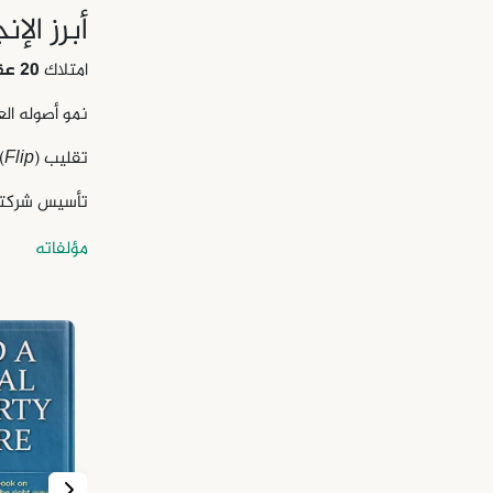
أبرز الإنج
امتلاك
20 عقاراً إيجارياً
نمو أصوله الع
تقليب (
Flip
)
تأسيس شركته
مؤلفاته