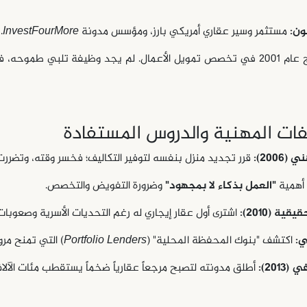
ون:
مستثمر وسير عقاري أمريكي بارز، ومؤسس مدونة
InvestFourMore
.
تخرّج عام 2001 في تخصص تمويل الأعمال. لم يجد وظيفة تلبي طم
ات المهنية والدروس المستفادة
2006):
قرر تجديد منزل بنفسه لتوفير التكاليف؛ فخسر وقته، وتضررت أعماله 
 أهمية
"العمل بذكاء لا بمجهود"
وضرورة التفويض والتخصص.
ية (2010):
اشترى أول عقار إيجاري له رغم التحديات الأسرية وصعوبا
ي:
اكتشف "بنوك المحفظة المحلية" (
Portfolio Lenders
) التي تمنح مرون
2013):
أطلق مدونته لتصبح مرجعاً عقارياً ضخماً يستقطب مئات الآلاف 