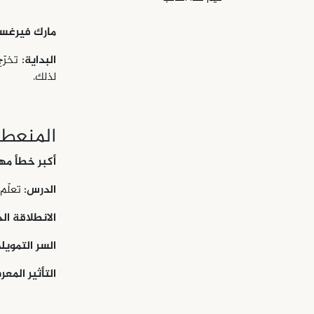
مارك فيرغس
البداية:
لذلك.
المنعطف
أكبر خطأ مهني (
الدرس:
تعلّم
الانطلاقة الحقيق
السر التمويل
التأثير المعرفي (