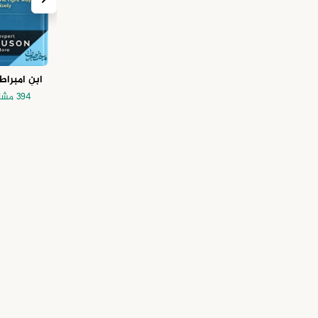
ابنِ امبراط
394 مشاهدة