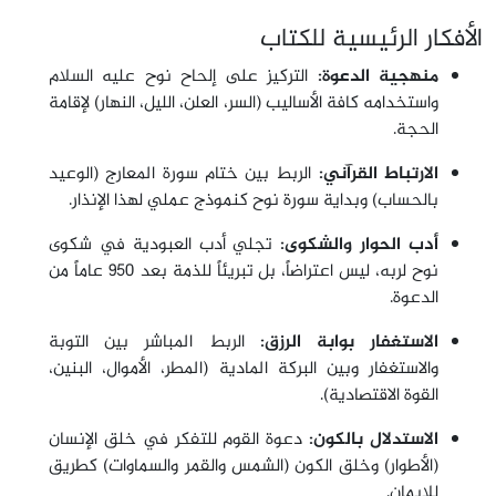
الأفكار الرئيسية للكتاب
منهجية الدعوة:
التركيز على إلحاح نوح عليه السلام
واستخدامه كافة الأساليب (السر، العلن، الليل، النهار) لإقامة
الحجة.
الارتباط القرآني:
الربط بين ختام سورة المعارج (الوعيد
بالحساب) وبداية سورة نوح كنموذج عملي لهذا الإنذار.
أدب الحوار والشكوى:
تجلي أدب العبودية في شكوى
نوح لربه، ليس اعتراضاً، بل تبريئاً للذمة بعد 950 عاماً من
الدعوة.
الاستغفار بوابة الرزق:
الربط المباشر بين التوبة
والاستغفار وبين البركة المادية (المطر، الأموال، البنين،
القوة الاقتصادية).
الاستدلال بالكون:
دعوة القوم للتفكر في خلق الإنسان
(الأطوار) وخلق الكون (الشمس والقمر والسماوات) كطريق
للإيمان.