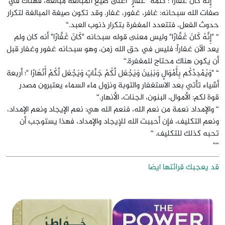
“ "إِنَّهُ كَانَ غَفَّارًا": كلمة "غَفَّارٍ" أعلى صيغ المبالغة مبالغة، فهناك في
صفات الله سبحانه: غافر، غفور، غفار. وقد تكون صيغة المبالغة لتكرار
حدوث الفعل، فتتعدد المغفرة بتكرار ذنوب العبد.“
“ "إِنَّهُ كَانَ غَفَّارًا" وليس معنى قوله سبحانه "كَانَ غَفَّارًا" أنه كان ولم
يعد الآن غفاراً؛ فليس في حق الله زمن، وهو سبحانه غفور وغفار قبل
أن يكون هناك محتاج للمغفرة.“
“ "وَيُمْدِدْكُم بِأَمْوَالٍ وَبَنِينَ وَيَجْعَل لَّكُمْ جَنَّاتٍ وَيَجْعَل لَّكُمْ أَنْهَارًا "؛ أربعة
أشياء تأتي بعد الاستغفار والتوبة ونزول ماء السماء يعتبرون مصدر
قوة لكم: الأموال، البنون، الجنات، الأنهار.“
“ والإمداد نعمة من نعم الله، فنعم الله هي: نعم الإيجاد ونعم الإمداد،
ونعم التكليف، فإن أحببت الله للإيجاد والإمداد، فهذا يستوجب أن
تحبه كذلك للتكليف. “
““
قد يعجبك قرائتها ايضا