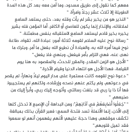
معهم كما نقول إلى طريق مسدود، وما آمن معه بعد كل هذه المدة
الطويلة إلا ثلاث عشر رجلاً وامرأة. “
“ النذير هو من يخبر بشر لم يأت وقته بعد، حتى يستعد السامع
لملاقاته، والإنذار إنما يكون للعاصي أو الكافر، أما المؤمن فله بشير
يخبره بخير قادم ليستعد السامع لاستقباله بنفس مطمئنة. “
“ رسالة نوح عليه السلام لقومه ثلاثة أمور: عبادة الله، تقواه، طاعة
نوح فيما أمره الله به. والعبادة أن نطيع الله بفعل ما أمر، وبترك ما
نهى عنه، فهي التزام بأمر فيفعل، وبنهي فلا يفعل.“
“ الأجل هو الزمن المقدر، والمقرر للحدث، والمقصود به هنا يوم
القيامة، فهذا الأجل هو انتهاء الدنيا وقيام الآخرة.“
“ دعوة نوح لقومه كانت مستمرة على مدار اليوم ليلاً ونهاراً، لم يقصر
في دعوتهم، ولم يكتم عنهم نصحه وإرشاده، ولكنهم لم يستجيبوا.
فها أنا ذا يا ربي قد بلغت رسالتي، وأتوجه إليك ربي، وأبرأ إليك من
صنيعهم. “
“ "جَعَلُوا أَصَابِعَهُمْ فِي آذَانِهِمْ": ومن البداهة أن الإِصبع لا تدخل كلها
إلى الأذن، إنما الأنملة تسد فتحة السمع.؛ فعبر القرآن بذلك بمبالغة
تكشف موقفهم، وهذا حجة عليهم؛ لأنهم يفهمون أنهم لو سمعوا
فقد تميل قلوبهم.“