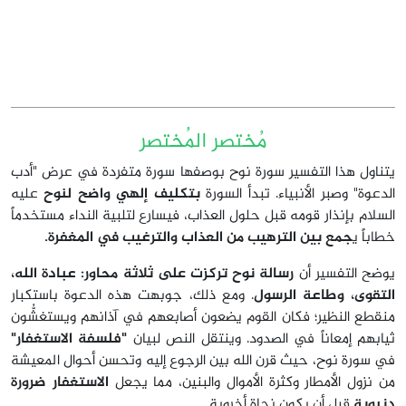
مُختصر المُختصر
يتناول هذا التفسير سورة نوح بوصفها سورة متفردة في عرض "أدب
الدعوة" وصبر الأنبياء. تبدأ السورة
بتكليف إلهي واضح لنوح
عليه
السلام بإنذار قومه قبل حلول العذاب، فيسارع لتلبية النداء مستخدماً
خطاباً ي
جمع بين الترهيب من العذاب والترغيب في المغفرة.
يوضح التفسير أن
رسالة نوح تركزت على ثلاثة محاور: عبادة الله،
التقوى، وطاعة الرسول
. ومع ذلك، جوبهت هذه الدعوة باستكبار
منقطع النظير؛ فكان القوم يضعون أصابعهم في آذانهم ويستغشُّون
ثيابهم إمعاناً في الصدود. وينتقل النص لبيان
"فلسفة الاستغفار"
في سورة نوح، حيث قرن الله بين الرجوع إليه وتحسن أحوال المعيشة
من نزول الأمطار وكثرة الأموال والبنين، مما يجعل
الاستغفار ضرورة
دنيوية
قبل أن يكون نجاة أخروية.