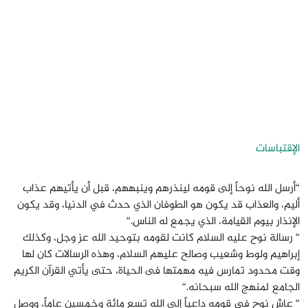
الإقتباسات
“أرسل الله نوحاً إلى قومه لينذرهم وينبههم، قبل أن يأتيهم عذاب
أليم، والعذاب قد يكون هو الطوفان الذي حدث في الدنيا، وقد يكون
الإنذار بيوم القيامة، الذي يجمع له الناس.“
“ رسالة نوح عليه السلام كانت لقومه بتوحيد الله عز وجل، وكذلك
إبراهيم ولوط وشعيب وصالح عليهم السلام، وهذه الرسالات كان لها
وقت محدود تمارس فيه مهمتها فى الحياة، حتى يأتي القرآن الكريم
الجامع لمنهج الله سبحانه.“
“ عاش نوح في قومه داعياً إلى الله تسع مائة وخمسين عاماً، ووصل