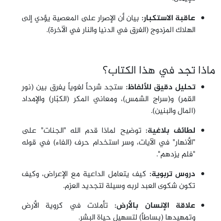
عاقبة الاستكبار:
بيان أن الإصرار على المعصية يؤدي إلى
الهلاك المزدوج (الغرق في الدنيا والنار في الآخرة).
ماذا تجد في هذا الكتاب؟
تحليل دقيق للألفاظ:
ستجد شرحاً لغوياً يفرق بين (نور
القمر) و(سراج الشمس)، ومعاني المكر (الكبّار) والإمداد
(المال والبنين).
لطائف بلاغية:
توضيح لماذا قدم الله "الجنات" على
"الأنهار" في الآيات، وسر استخدام حرف (الفاء) في قوله
"فلم يزدهم".
دروس تربوية:
كيف يتعامل الداعية مع الإعراض، وكيف
تكون شكوى العبد لربه وسيلة لتجديد العزم.
علاقة الإنسان بالأرض:
تأملات في كروية الأرض
وتمهيدها (بساطاً) لتسهيل حياة البشر.