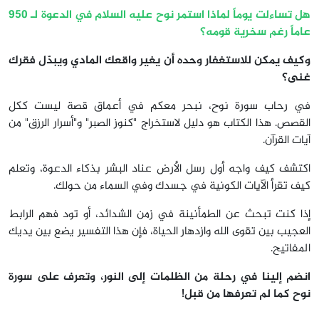
هل تساءلت يوماً لماذا استمر نوح عليه السلام في الدعوة لـ 950
عاماً رغم سخرية قومه؟
وكيف يمكن للاستغفار وحده أن يغير واقعك المادي ويبدّل فقرك
غنى؟
في رحاب سورة نوح، نبحر معكم في أعماق قصة ليست ككل
القصص. هذا الكتاب هو دليل لاستخراج "كنوز الصبر" و"أسرار الرزق" من
آيات القرآن.
اكتشف كيف واجه أول رسل الأرض عناد البشر بذكاء الدعوة، وتعلم
كيف تقرأ الآيات الكونية في جسدك وفي السماء من حولك.
إذا كنت تبحث عن الطمأنينة في زمن الشدائد، أو تود فهم الرابط
العجيب بين تقوى الله وازدهار الحياة، فإن هذا التفسير يضع بين يديك
المفاتيح.
انضم إلينا في رحلة من الظلمات إلى النور، وتعرف على سورة
نوح كما لم تعرفها من قبل!