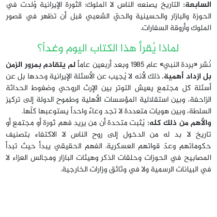
السابعة:
التاريخ يصنعه الناس لا الملوك: الثورة الإيرانية وُلدت في
الحوزة والبازار والحسينية والحيّ الشعبي قبل أن تظهر في قصور
الملوك وأروقة السفارات.
لماذا يُقرأ هذا الكتاب اليوم وغداً؟
نُشر «بردة النبي» عام 1985 وبعد أربعين عاماً
لم يتقادم بمرور الزمن
بل ازداد أهمية.
ذلك لأنه لا يُجيب عن الأسئلة الإيرانية وحدها بل عن
أسئلة كل مجتمع يعيش التوتر بين الإرث الروحي وضغوط الحداثة
الزاحفة، وبين استقلالية المؤسسات الأهلية وطموح الدولة إلى تركيز
السلطة، وبين هويات متعددة لا تجد وعاءً واحداً يستوعبها كلّها.
والأهم من ذلك كله:
يُثبت متحدة أن من يريد فهم ثورة أو مجتمع أو
تاريخ لا بد له من الدخول إلى روح الناس لا الاكتفاء بتصنيف
حكوماتهم وعدّ قواتهم العسكرية. الفهم الحقيقي يبدأ حيث تبدأ
المصابيح في الحوزات وحلقات الذكر وهيئات البازار ومجالس العزاء لا
في البيانات الرسمية ولا في وثائق وزارات الخارجية.