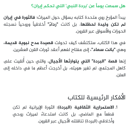
هل سمعت يوماً عن 'بردة النبي' التي تحكم إيران؟
يبدأ المؤرخ روي متحدة كتابه بسؤال حول الميراث؛
فالثورة في إيران
لم تكن وليدة لحظتها
، بل كانت
"رداءً"
أخلاقياً وروحياً نسجته
الحوزات والأسواق عبر القرون.
في هذا الكتاب، ستكتشف كيف تحولت
قصيدة مدح نبوية قديمة،
وهي
"بانت سعاد"،
إلى مفتاح لفهم أعقد ثورات القرن العشرين.
إنها
قصة "البردة" التي يتوارثها الأجيال
، والتي حين أُلقيت على
كاهل المجتمع، لم تغير هويته، بل أخرجت أعظم ما في داخله إلى
العلن.
الأفكار الرئيسية للكتاب
الاستمرارية الثقافية (البردة):
الثورة الإيرانية لم تكن
قطعاً مع الماضي، بل كانت استدعاءً لميراث روحي
وأخلاقي (البردة) تناقلته الأجيال عبر القرون.