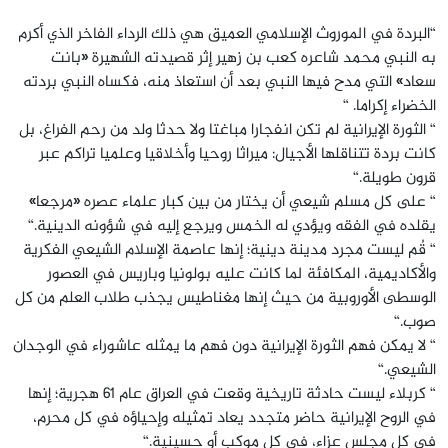
“البردة في الموروث الإسلامي العميق هي ذلك الرداء الفاخر الذي أكرم
به النبي محمد شاعره كعب بن زهير إثر قصيدته الشهيرة «بانت
سعاد» التي مدح فيها النبي بعد أن استعاذ منه، فكساه النبي بردته
الخضراء إكراما. “
“ الثورة الإيرانية لم تكن انفجارا مباغتا ولا حدثا ولد من رحم الفراغ، بل
كانت بردة تتناقلها الأجيال: ميراثا روحيا وأخلاقيا وعلميا تراكم عبر
قرون طويلة.“
“ على كل مسلم شيعي أن يختار من بين كبار علماء عصره «مرجعا»
يقلده في الفقه ويؤدي له الخمس ويرجع إليه في شؤونه الدينية.“
“ قُم ليست مجرد مدينة دينية؛ إنها عاصمة الإسلام الشيعي الفكرية
والأكاديمية، المكافئة لما كانت عليه بولونيا وباريس في العصور
الوسطى الأوروبية من حيث إنها مغناطيس يجذب طلاب العلم من كل
صوب.“
“ لا يمكن فهم الثورة الإيرانية دون فهم ما يمثله عاشوراء في الوجدان
الشيعي.“
“ كربلاء ليست حادثة تاريخية وقعت في العراق عام 61 هجرية؛ إنها
في الروح الإيرانية حاضر متجدد يعاد تمثيله وإحياؤه في كل محرم،
في كل مجلس عزاء، في كل موكب أو حسينية.“