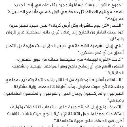
“ دموع عاشوراء ليست ضعفا ولا مجرد بكاء عاطفي. إنها تجديد
للعهد مع قيم العدالة: كل دمعة هي قول ضمني «أنا مع الحسين لا
مع يزيد».“
“ الشعار «كل يوم عاشوراء وكل أرض كربلاء» ليس مجرد تعبير حزين
كما يظنه الناظر من الخارج؛ إنه إعلان ثوري دائم الصلاحية عابر للزمان
والمكان.“
“ في إيران الشيعية الشهادة في سبيل الحق ليست هزيمة بل انتصار
أعمق من أي نصر عسكري.“
“ كانت «الثورة البيضاء» في حقيقتها حداثة من فوق تفتقر إلى
الشيء الأهم في أي إصلاح ناجح وهو الموافقة الروحية والشعبية
الحقيقية.“
“ السافاك بأساليبه الوحشية من اعتقال بلا محاكمة وتعذيب ممنهج
وملاحقة لأي صوت معارض، وحَّد أطيافا لا تجمعها رؤية مشتركة،
الليبراليون والماركسيون ورجال الدين والقوميون والمثقفون العلمانيون
وغيرهم.“
“ التصوف منح إيران قدرة عجيبة على استيعاب التناقضات وتوليف
المتضادات، وهذا ما جعل الثقافة الإيرانية تنجح حيث فشلت ثقافات
أخرى في الحفاظ على هوية متماسكة.“