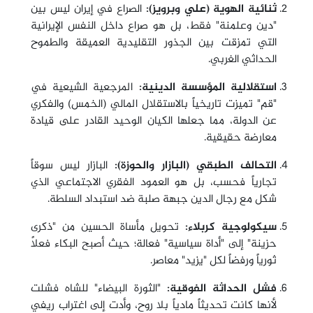
ثنائية الهوية (علي وبرويز):
الصراع في إيران ليس بين
"دين وعلمنة" فقط، بل هو صراع داخل النفس الإيرانية
التي تمزقت بين الجذور التقليدية العميقة والطموح
الحداثي الغربي.
استقلالية المؤسسة الدينية:
المرجعية الشيعية في
"قم" تميزت تاريخياً بالاستقلال المالي (الخمس) والفكري
عن الدولة، مما جعلها الكيان الوحيد القادر على قيادة
معارضة حقيقية.
التحالف الطبقي (البازار والحوزة):
البازار ليس سوقاً
تجارياً فحسب، بل هو العمود الفقري الاجتماعي الذي
شكل مع رجال الدين جبهة صلبة ضد استبداد السلطة.
سيكولوجية كربلاء:
تحويل مأساة الحسين من "ذكرى
حزينة" إلى "أداة سياسية" فعالة؛ حيث أصبح البكاء فعلاً
ثورياً ورفضاً لكل "يزيد" معاصر.
فشل الحداثة الفوقية:
"الثورة البيضاء" للشاه فشلت
لأنها كانت تحديثاً مادياً بلا روح، وأدت إلى اغتراب ريفي