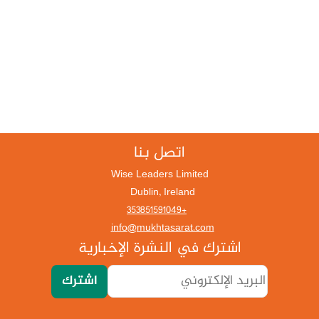
اتصل بنا
Wise Leaders Limited
Dublin, Ireland
+353851591049
info@mukhtasarat.com
اشترك في النشرة الإخبارية
اشترك