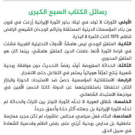
رسائل الكتاب السبع الكبرى
الأولى:
الثورات لا تولد في ليلة: بذور الثورة الإيرانية زُرعت في قرون
من بناء المؤسسات الدينية المستقلة وتراكم الوجدان الشيعي الرافض
للظلم. 1979 كانت الثمرة لا البذرة.
الثانية
: المتغيّر الروحي ليس هامشاً: الأدوات التحليلية الغربية فشلت
في قراءة الثورة لأنها عاملت الدين كمتغيّر هامشي، بينما كان هو
المتغيّر المحوري.
الثالثة:
الحداثة المفروضة تُولّد رفضاً: التحديث دون موافقة روحية
شعبية يُنتج تمزّقاً هوياتياً يستمر في التفاعل حتى الانفجار.
الرابعة:
الاستقلالية المؤسسية حصنٌ ضد الاستبداد: الحوزة والبازار
اللتان احتفظتا باستقلاليتهما عن الدولة كانتا الحصن الأمين في
مواجهة الاستبداد الشاهاني.
الخامسة:
شقاق الهوية لا تحلّه الثورة: التوتر بين التراث والحداثة لم
تحلّه الثورة الإيرانية بل جعلته أكثر حدّة وأعمق جرحاً.
السادسة:
البكاء فعلٌ سياسي: مجالس عاشوراء لم تكن مجرد ممارسة
عاطفية بل مدارس روحية تُربّي على رفض الظلم وقدسية الشهادة
في سبيل الحق.